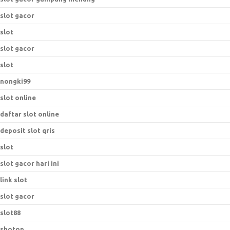
slot gacor
slot
slot gacor
slot
nongki99
slot online
daftar slot online
deposit slot qris
slot
slot gacor hari ini
link slot
slot gacor
slot88
sbotop