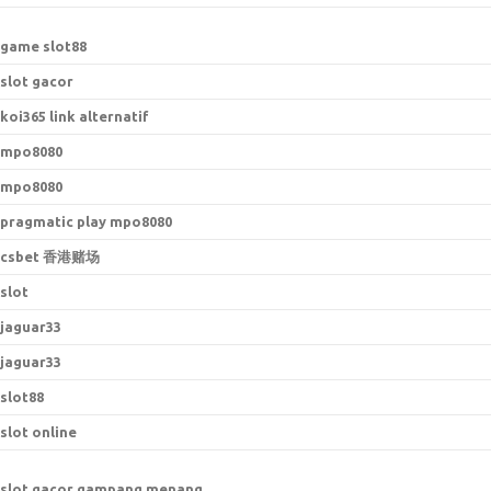
game slot88
slot gacor
koi365 link alternatif
mpo8080
mpo8080
pragmatic play mpo8080
csbet 香港赌场
slot
jaguar33
jaguar33
slot88
slot online
slot gacor gampang menang