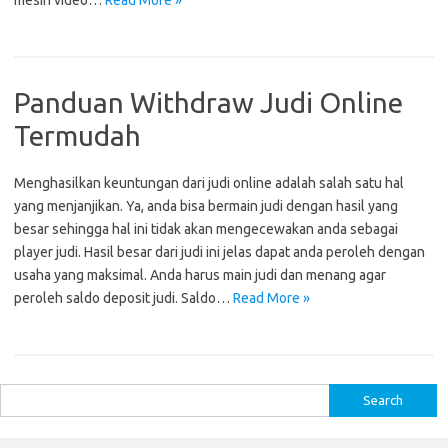
mesin video…
Read More »
Panduan Withdraw Judi Online
Termudah
Menghasilkan keuntungan dari judi online adalah salah satu hal
yang menjanjikan. Ya, anda bisa bermain judi dengan hasil yang
besar sehingga hal ini tidak akan mengecewakan anda sebagai
player judi. Hasil besar dari judi ini jelas dapat anda peroleh dengan
usaha yang maksimal. Anda harus main judi dan menang agar
peroleh saldo deposit judi. Saldo…
Read More »
S
e
a