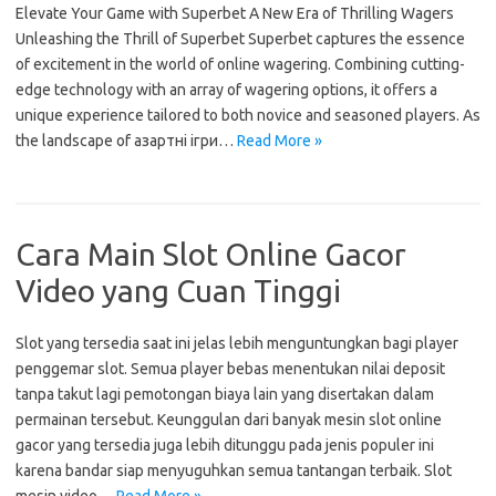
Elevate Your Game with Superbet A New Era of Thrilling Wagers
Unleashing the Thrill of Superbet Superbet captures the essence
of excitement in the world of online wagering. Combining cutting-
edge technology with an array of wagering options, it offers a
unique experience tailored to both novice and seasoned players. As
the landscape of азартні ігри…
Read More »
Cara Main Slot Online Gacor
Video yang Cuan Tinggi
Slot yang tersedia saat ini jelas lebih menguntungkan bagi player
penggemar slot. Semua player bebas menentukan nilai deposit
tanpa takut lagi pemotongan biaya lain yang disertakan dalam
permainan tersebut. Keunggulan dari banyak mesin slot online
gacor yang tersedia juga lebih ditunggu pada jenis populer ini
karena bandar siap menyuguhkan semua tantangan terbaik. Slot