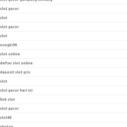
slot gacor
slot
slot gacor
slot
nongki99
slot online
daftar slot online
deposit slot qris
slot
slot gacor hari ini
link slot
slot gacor
slot88
sbotop