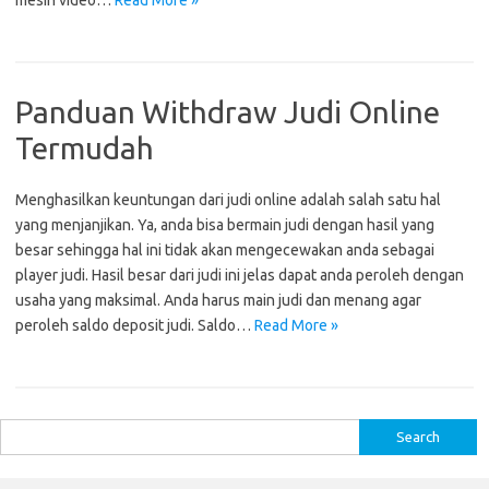
mesin video…
Read More »
Panduan Withdraw Judi Online
Termudah
Menghasilkan keuntungan dari judi online adalah salah satu hal
yang menjanjikan. Ya, anda bisa bermain judi dengan hasil yang
besar sehingga hal ini tidak akan mengecewakan anda sebagai
player judi. Hasil besar dari judi ini jelas dapat anda peroleh dengan
usaha yang maksimal. Anda harus main judi dan menang agar
peroleh saldo deposit judi. Saldo…
Read More »
S
e
a