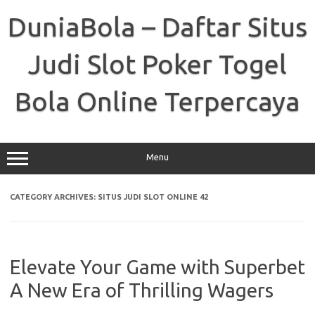
Skip
to
DuniaBola – Daftar Situs
content
Judi Slot Poker Togel
Bola Online Terpercaya
Menu
CATEGORY ARCHIVES:
SITUS JUDI SLOT ONLINE 42
Elevate Your Game with Superbet
A New Era of Thrilling Wagers