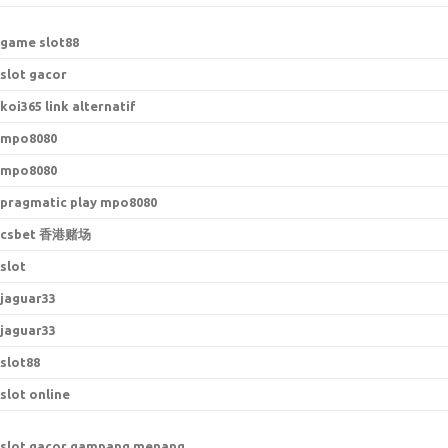
game slot88
slot gacor
koi365 link alternatif
mpo8080
mpo8080
pragmatic play mpo8080
csbet 香港赌场
slot
jaguar33
jaguar33
slot88
slot online
slot gacor gampang menang