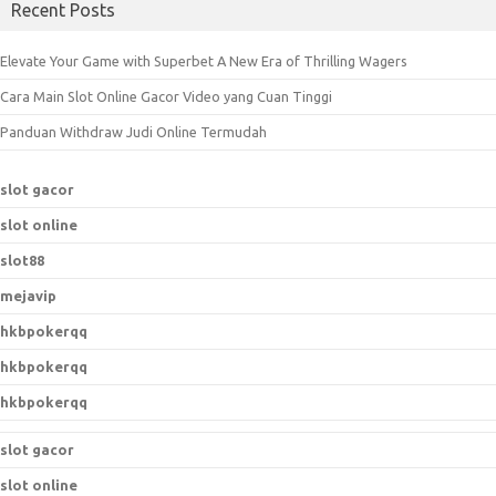
Recent Posts
r
c
Elevate Your Game with Superbet A New Era of Thrilling Wagers
h
Cara Main Slot Online Gacor Video yang Cuan Tinggi
f
o
Panduan Withdraw Judi Online Termudah
r
:
slot gacor
slot online
slot88
mejavip
hkbpokerqq
hkbpokerqq
hkbpokerqq
slot gacor
slot online