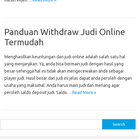
mesin video…
Read More »
Panduan Withdraw Judi Online
Termudah
Menghasilkan keuntungan dari judi online adalah salah satu hal
yang menjanjikan. Ya, anda bisa bermain judi dengan hasil yang
besar sehingga hal ini tidak akan mengecewakan anda sebagai
player judi. Hasil besar dari judi ini jelas dapat anda peroleh dengan
usaha yang maksimal. Anda harus main judi dan menang agar
peroleh saldo deposit judi. Saldo…
Read More »
S
e
a