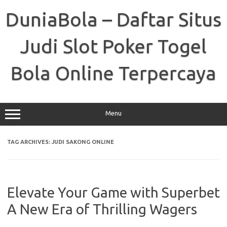
Skip
to
DuniaBola – Daftar Situs
content
Judi Slot Poker Togel
Bola Online Terpercaya
Menu
TAG ARCHIVES:
JUDI SAKONG ONLINE
Elevate Your Game with Superbet
A New Era of Thrilling Wagers