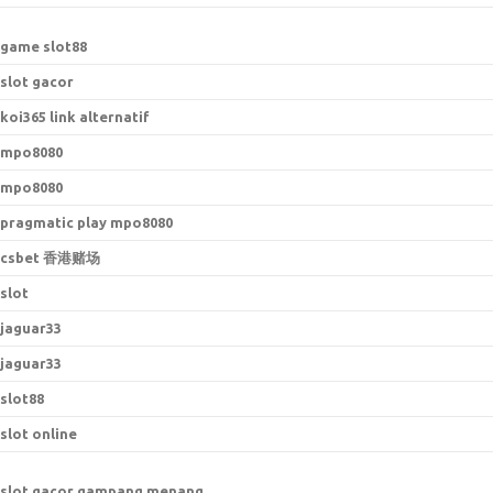
game slot88
slot gacor
koi365 link alternatif
mpo8080
mpo8080
pragmatic play mpo8080
csbet 香港赌场
slot
jaguar33
jaguar33
slot88
slot online
slot gacor gampang menang