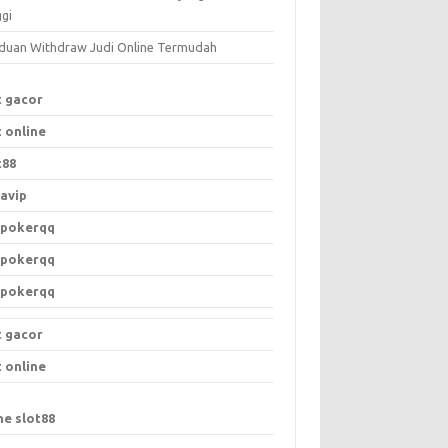
ggi
duan Withdraw Judi Online Termudah
t gacor
t online
t88
avip
bpokerqq
bpokerqq
bpokerqq
t gacor
t online
e slot88