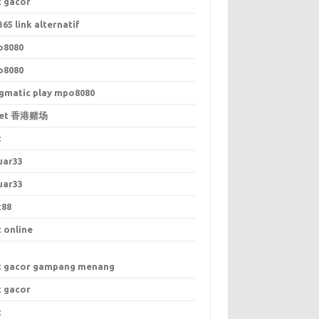
t gacor
365 link alternatif
o8080
o8080
gmatic play mpo8080
bet 香港赌场
t
uar33
uar33
t88
t online
t gacor gampang menang
t gacor
t