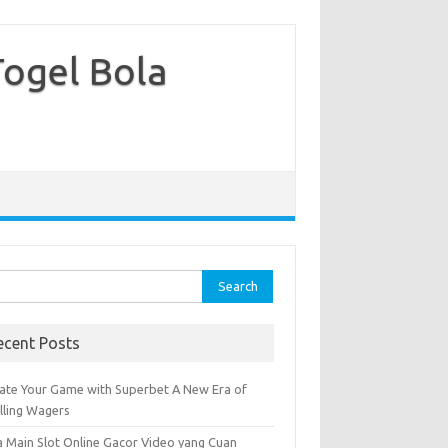
Togel Bola
ecent Posts
vate Your Game with Superbet A New Era of
lling Wagers
a Main Slot Online Gacor Video yang Cuan