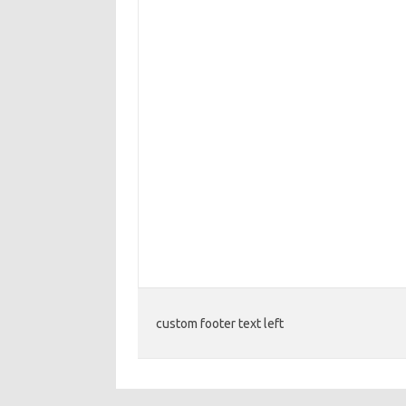
custom footer text left