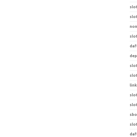
slo
slo
non
slo
daf
dep
slo
slo
link
slo
slo
sbo
slo
daf