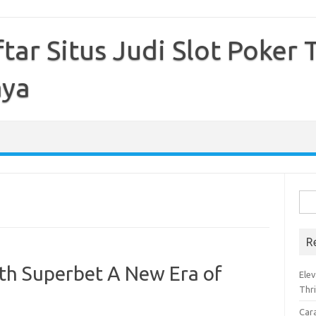
tar Situs Judi Slot Poker 
aya
S
e
a
R
r
c
th Superbet A New Era of
Ele
h
Thri
f
Car