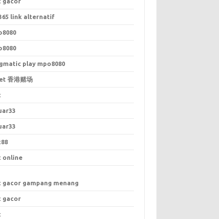
t gacor
365 link alternatif
o8080
o8080
gmatic play mpo8080
bet 香港赌场
t
uar33
uar33
t88
t online
t gacor gampang menang
t gacor
t