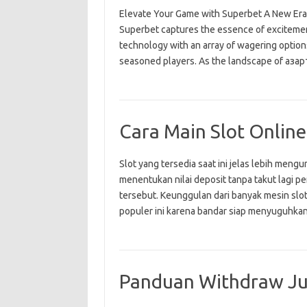
Elevate Your Game with Superbet A New Era 
Superbet captures the essence of excitemen
technology with an array of wagering options
seasoned players. As the landscape of аза
Cara Main Slot Onlin
Slot yang tersedia saat ini jelas lebih men
menentukan nilai deposit tanpa takut lagi p
tersebut. Keunggulan dari banyak mesin slot 
populer ini karena bandar siap menyuguhka
Panduan Withdraw Ju