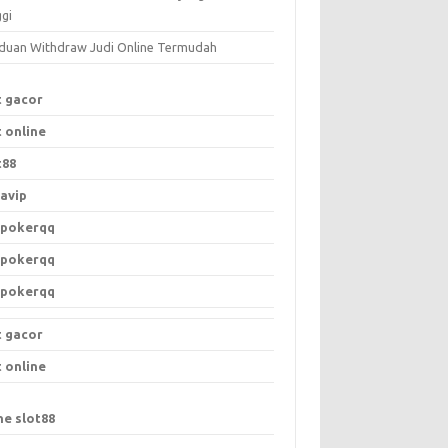
ggi
duan Withdraw Judi Online Termudah
t gacor
t online
t88
avip
bpokerqq
bpokerqq
bpokerqq
t gacor
t online
e slot88