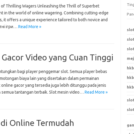
o
Tin
of Thrilling Wagers Unleashing the Thrill of Superbet
r
t in the world of online wagering. Combining cutting-edge
Pan
:
, it offers a unique experience tailored to both novice and
ртні ігри…
Read More »
slo
slo
slo
e Gacor Video yang Cuan Tinggi
mej
hk
guntungkan bagi player penggemar slot. Semua player bebas
hk
emotongan biaya lain yang disertakan dalam permainan
online gacor yang tersedia juga lebih ditunggu pada jenis
hk
n semua tantangan terbaik. Slot mesin video…
Read More »
slo
slo
di Online Termudah
gam