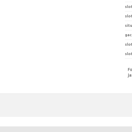
slo
slo
sit
gac
slo
slo
Fo
ja