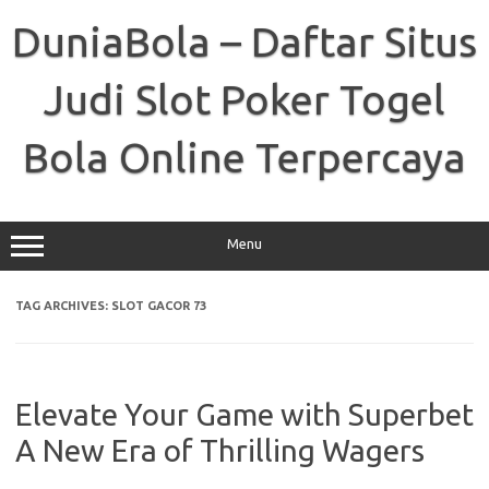
Skip
to
DuniaBola – Daftar Situs
content
Judi Slot Poker Togel
Bola Online Terpercaya
Menu
TAG ARCHIVES:
SLOT GACOR 73
Elevate Your Game with Superbet
A New Era of Thrilling Wagers