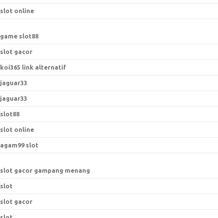
slot online
game slot88
slot gacor
koi365 link alternatif
jaguar33
jaguar33
slot88
slot online
agam99 slot
slot gacor gampang menang
slot
slot gacor
slot