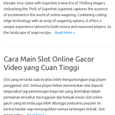
Elevate Your Game with Superbet A New Era of Thrilling Wagers
Unleashing the Thrill of Superbet Superbet captures the essence
of excitement in the world of online wagering. Combining cutting-
edge technology with an array of wagering options, it offers a
unique experience tailored to both novice and seasoned players. As
the landscape of азартні ігри…
Read More »
Cara Main Slot Online Gacor
Video yang Cuan Tinggi
Slot yang tersedia saat ini jelas lebih menguntungkan bagi player
penggemar slot. Semua player bebas menentukan nilai deposit
tanpa takut lagi pemotongan biaya lain yang disertakan dalam
permainan tersebut. Keunggulan dari banyak mesin slot online
gacor yang tersedia juga lebih ditunggu pada jenis populer ini
karena bandar siap menyuguhkan semua tantangan terbaik. Slot