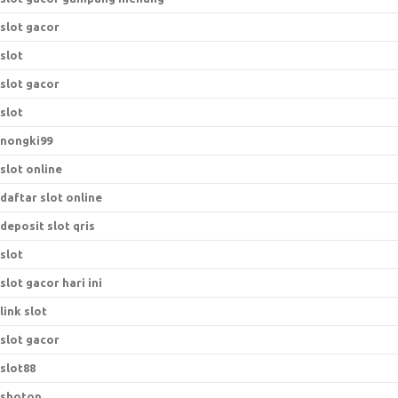
slot gacor
slot
slot gacor
slot
nongki99
slot online
daftar slot online
deposit slot qris
slot
slot gacor hari ini
link slot
slot gacor
slot88
sbotop