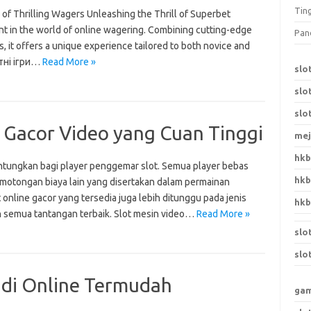
o
Tin
of Thrilling Wagers Unleashing the Thrill of Superbet
r
t in the world of online wagering. Combining cutting-edge
Pan
:
, it offers a unique experience tailored to both novice and
ртні ігри…
Read More »
slo
slo
slo
e Gacor Video yang Cuan Tinggi
mej
hk
guntungkan bagi player penggemar slot. Semua player bebas
hk
emotongan biaya lain yang disertakan dalam permainan
online gacor yang tersedia juga lebih ditunggu pada jenis
hk
n semua tantangan terbaik. Slot mesin video…
Read More »
slo
slo
di Online Termudah
gam