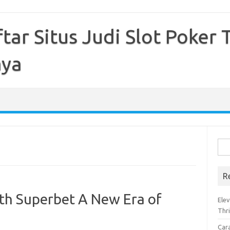
tar Situs Judi Slot Poker 
aya
S
e
a
R
r
c
th Superbet A New Era of
Ele
h
Thri
f
Car