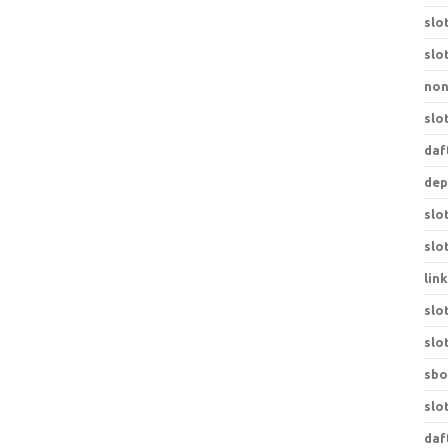
slo
slo
non
slo
daf
dep
slo
slo
link
slo
slo
sbo
slo
daf