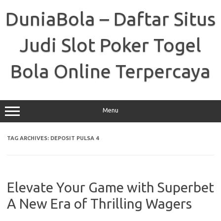
Skip
to
DuniaBola – Daftar Situs
content
Judi Slot Poker Togel
Bola Online Terpercaya
Menu
TAG ARCHIVES:
DEPOSIT PULSA 4
Elevate Your Game with Superbet
A New Era of Thrilling Wagers