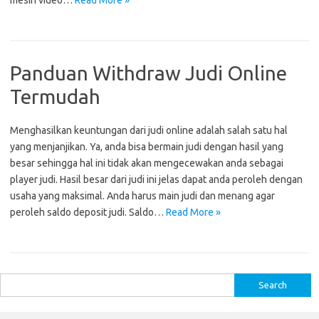
mesin video…
Read More »
Panduan Withdraw Judi Online
Termudah
Menghasilkan keuntungan dari judi online adalah salah satu hal
yang menjanjikan. Ya, anda bisa bermain judi dengan hasil yang
besar sehingga hal ini tidak akan mengecewakan anda sebagai
player judi. Hasil besar dari judi ini jelas dapat anda peroleh dengan
usaha yang maksimal. Anda harus main judi dan menang agar
peroleh saldo deposit judi. Saldo…
Read More »
S
e
a