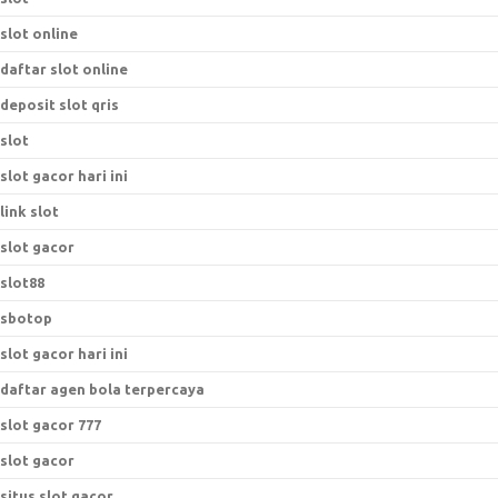
slot online
daftar slot online
deposit slot qris
slot
slot gacor hari ini
link slot
slot gacor
slot88
sbotop
slot gacor hari ini
daftar agen bola terpercaya
slot gacor 777
slot gacor
situs slot gacor