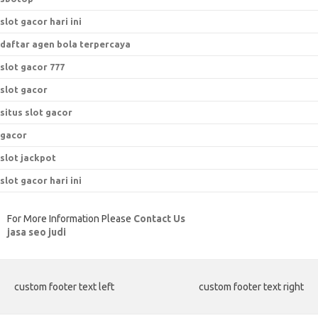
slot gacor hari ini
daftar agen bola terpercaya
slot gacor 777
slot gacor
situs slot gacor
gacor
slot jackpot
slot gacor hari ini
For More Information Please
Contact Us
jasa seo judi
custom footer text left
custom footer text right