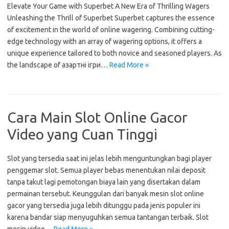
Elevate Your Game with Superbet A New Era of Thrilling Wagers
Unleashing the Thrill of Superbet Superbet captures the essence
of excitement in the world of online wagering. Combining cutting-
edge technology with an array of wagering options, it offers a
unique experience tailored to both novice and seasoned players. As
the landscape of азартні ігри…
Read More »
Cara Main Slot Online Gacor
Video yang Cuan Tinggi
Slot yang tersedia saat ini jelas lebih menguntungkan bagi player
penggemar slot. Semua player bebas menentukan nilai deposit
tanpa takut lagi pemotongan biaya lain yang disertakan dalam
permainan tersebut. Keunggulan dari banyak mesin slot online
gacor yang tersedia juga lebih ditunggu pada jenis populer ini
karena bandar siap menyuguhkan semua tantangan terbaik. Slot