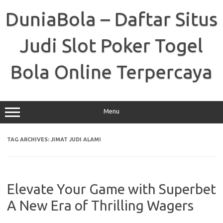
Skip
to
DuniaBola – Daftar Situs
content
Judi Slot Poker Togel
Bola Online Terpercaya
Menu
TAG ARCHIVES:
JIMAT JUDI ALAMI
Elevate Your Game with Superbet
A New Era of Thrilling Wagers