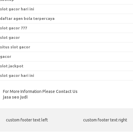
slot gacor hari ini
daftar agen bola terpercaya
slot gacor 777
slot gacor
situs slot gacor
gacor
slot jackpot
slot gacor hari ini
For More Information Please
Contact Us
jasa seo judi
custom footer text left
custom footer text right