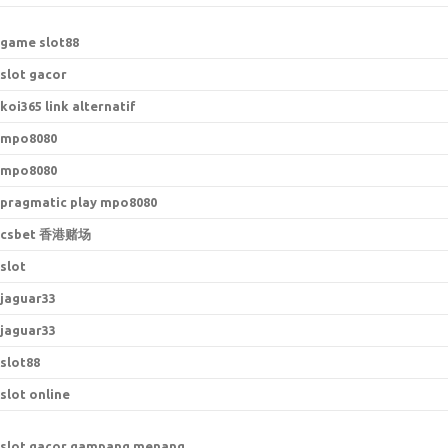
game slot88
slot gacor
koi365 link alternatif
mpo8080
mpo8080
pragmatic play mpo8080
csbet 香港赌场
slot
jaguar33
jaguar33
slot88
slot online
slot gacor gampang menang