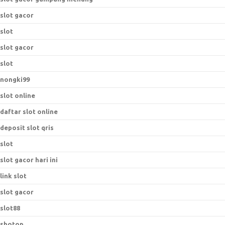
slot gacor
slot
slot gacor
slot
nongki99
slot online
daftar slot online
deposit slot qris
slot
slot gacor hari ini
link slot
slot gacor
slot88
sbotop