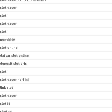
slot gacor
slot
slot gacor
slot
nongki99
slot online
daftar slot online
deposit slot qris
slot
slot gacor hari ini
link slot
slot gacor
slot88
sbotop