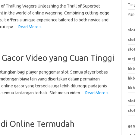
Tin
of Thrilling Wagers Unleashing the Thrill of Superbet
t in the world of online wagering. Combining cutting-edge
Pan
, it offers a unique experience tailored to both novice and
ртні ігри…
Read More »
slo
slo
slo
e Gacor Video yang Cuan Tinggi
mej
hk
guntungkan bagi player penggemar slot. Semua player bebas
hk
emotongan biaya lain yang disertakan dalam permainan
online gacor yang tersedia juga lebih ditunggu pada jenis
hk
n semua tantangan terbaik. Slot mesin video…
Read More »
slo
slo
di Online Termudah
gam