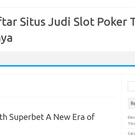
tar Situs Judi Slot Poker 
aya
Sea
for:
R
th Superbet A New Era of
Ele
Thri
Car