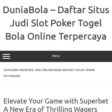
Skip
to
DuniaBola – Daftar Situs
content
Judi Slot Poker Togel
Bola Online Terpercaya
Menu
CATEGORY ARCHIVES:
JUDI ONLINE24JAM DEPOSIT PULSA TANPA
POTONGAN
Elevate Your Game with Superbet
A New Era of Thrilling Wagers