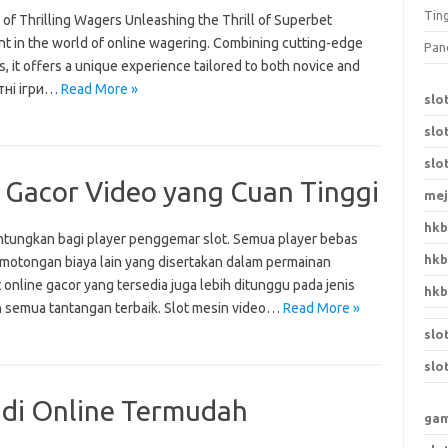
Tin
of Thrilling Wagers Unleashing the Thrill of Superbet
t in the world of online wagering. Combining cutting-edge
Pan
, it offers a unique experience tailored to both novice and
ртні ігри…
Read More »
slo
slo
slo
e Gacor Video yang Cuan Tinggi
mej
hk
guntungkan bagi player penggemar slot. Semua player bebas
hk
emotongan biaya lain yang disertakan dalam permainan
online gacor yang tersedia juga lebih ditunggu pada jenis
hk
n semua tantangan terbaik. Slot mesin video…
Read More »
slo
slo
di Online Termudah
gam