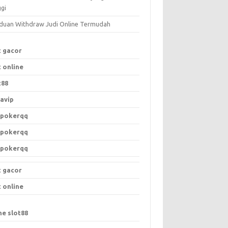
ggi
duan Withdraw Judi Online Termudah
t gacor
t online
t88
avip
bpokerqq
bpokerqq
bpokerqq
t gacor
t online
e slot88