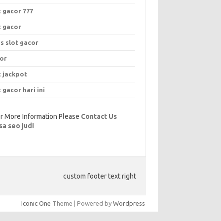
t gacor 777
t gacor
us slot gacor
or
t jackpot
t gacor hari ini
r More Information Please
Contact Us
sa seo judi
custom footer text right
Iconic One
Theme | Powered by
Wordpress