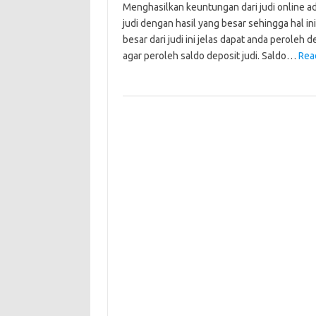
Menghasilkan keuntungan dari judi online ad
judi dengan hasil yang besar sehingga hal in
besar dari judi ini jelas dapat anda perole
agar peroleh saldo deposit judi. Saldo…
Rea