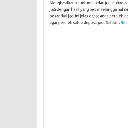
Menghasilkan keuntungan dari judi online ad
judi dengan hasil yang besar sehingga hal in
besar dari judi ini jelas dapat anda perole
agar peroleh saldo deposit judi. Saldo…
Rea