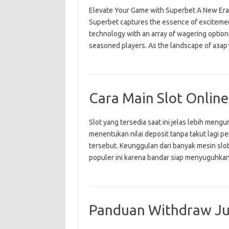
Elevate Your Game with Superbet A New Era 
Superbet captures the essence of excitemen
technology with an array of wagering options
seasoned players. As the landscape of аза
Cara Main Slot Onlin
Slot yang tersedia saat ini jelas lebih men
menentukan nilai deposit tanpa takut lagi p
tersebut. Keunggulan dari banyak mesin slot 
populer ini karena bandar siap menyuguhka
Panduan Withdraw Ju