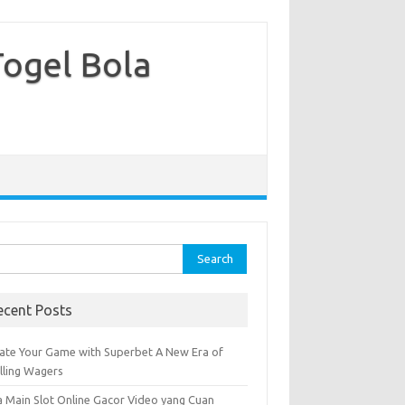
Togel Bola
rch
ecent Posts
vate Your Game with Superbet A New Era of
lling Wagers
a Main Slot Online Gacor Video yang Cuan