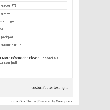
t gacor 777
t gacor
us slot gacor
or
t jackpot
t gacor hari ini
r More Information Please
Contact Us
sa seo judi
custom footer text right
Iconic One
Theme | Powered by
Wordpress