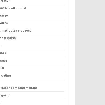
t gacor
365 link alternatif
o8080
o8080
gmatic play mpo8080
bet 香港赌场
t
uar33
uar33
t88
t online
t gacor gampang menang
t gacor
t