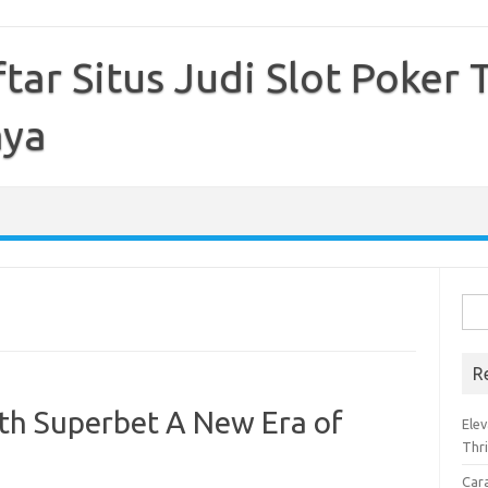
tar Situs Judi Slot Poker 
aya
Sea
for:
R
th Superbet A New Era of
Ele
Thri
Car