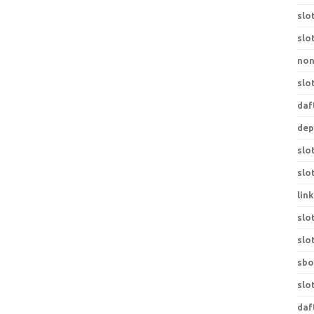
slo
slo
non
slo
daf
dep
slo
slo
link
slo
slo
sbo
slo
daf