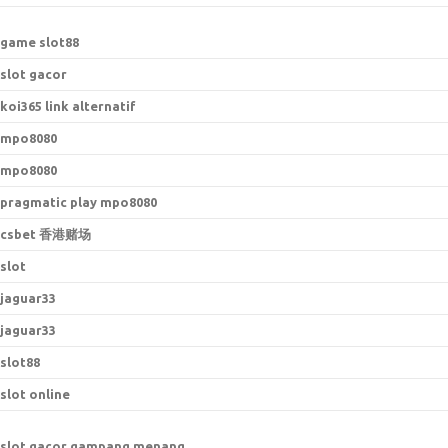
game slot88
slot gacor
koi365 link alternatif
mpo8080
mpo8080
pragmatic play mpo8080
csbet 香港赌场
slot
jaguar33
jaguar33
slot88
slot online
slot gacor gampang menang