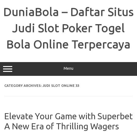
Skip
to
DuniaBola – Daftar Situs
content
Judi Slot Poker Togel
Bola Online Terpercaya
Menu
CATEGORY ARCHIVES:
JUDI SLOT ONLINE 33
Elevate Your Game with Superbet
A New Era of Thrilling Wagers