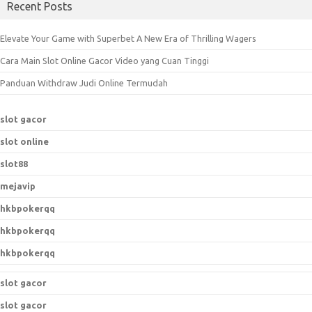
Recent Posts
r
c
Elevate Your Game with Superbet A New Era of Thrilling Wagers
h
Cara Main Slot Online Gacor Video yang Cuan Tinggi
f
o
Panduan Withdraw Judi Online Termudah
r
:
slot gacor
slot online
slot88
mejavip
hkbpokerqq
hkbpokerqq
hkbpokerqq
slot gacor
slot gacor