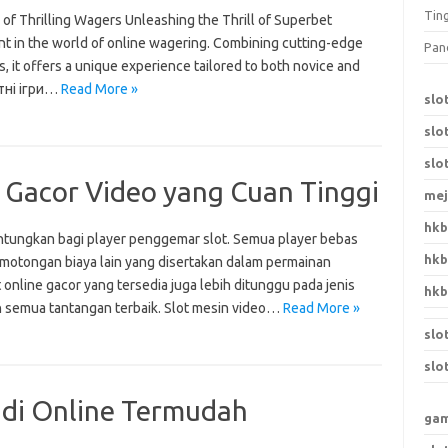
Tin
of Thrilling Wagers Unleashing the Thrill of Superbet
t in the world of online wagering. Combining cutting-edge
Pan
, it offers a unique experience tailored to both novice and
ртні ігри…
Read More »
slo
slo
slo
e Gacor Video yang Cuan Tinggi
mej
hk
guntungkan bagi player penggemar slot. Semua player bebas
hk
emotongan biaya lain yang disertakan dalam permainan
online gacor yang tersedia juga lebih ditunggu pada jenis
hk
n semua tantangan terbaik. Slot mesin video…
Read More »
slo
slo
di Online Termudah
gam