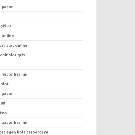
t gacor
t
gki99
t online
tar slot online
osit slot qris
t
t gacor hari ini
 slot
t gacor
t88
top
t gacor hari ini
tar agen bola terpercaya