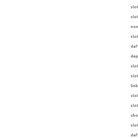
slo
slo
non
slo
daf
dep
slo
slo
link
slo
slo
sbo
slo
daf