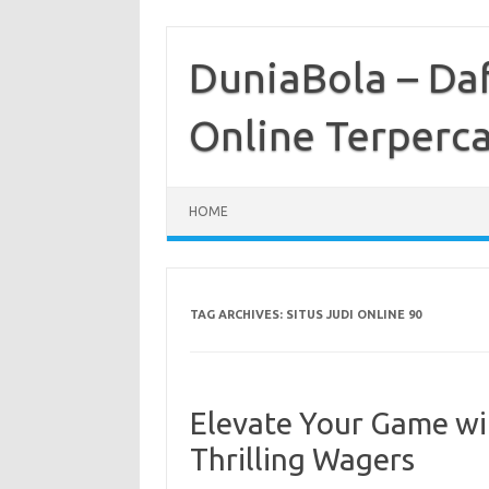
Skip
to
content
DuniaBola – Daf
Online Terperc
HOME
TAG ARCHIVES:
SITUS JUDI ONLINE 90
Elevate Your Game wi
Thrilling Wagers