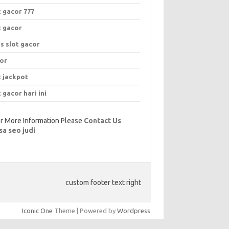
t gacor 777
t gacor
us slot gacor
or
t jackpot
t gacor hari ini
r More Information Please
Contact Us
sa seo judi
custom footer text right
Iconic One
Theme | Powered by
Wordpress