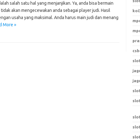
slo
alah salah satu hal yang menjanjikan. Ya, anda bisa bermain
i tidak akan mengecewakan anda sebagai player judi. Hasil
koi
h dengan usaha yang maksimal. Anda harus main judi dan menang
mp
d More »
mp
pra
cs
slo
jag
jag
slo
slo
slo
slo
slo