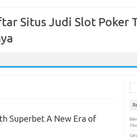
tar Situs Judi Slot Poker 
aya
Sea
for:
R
th Superbet A New Era of
Ele
Thri
Car