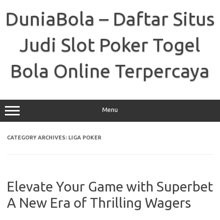
Skip
to
DuniaBola – Daftar Situs
content
Judi Slot Poker Togel
Bola Online Terpercaya
Menu
CATEGORY ARCHIVES:
LIGA POKER
Elevate Your Game with Superbet
A New Era of Thrilling Wagers