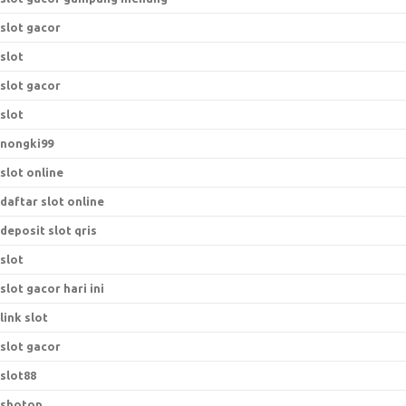
slot gacor
slot
slot gacor
slot
nongki99
slot online
daftar slot online
deposit slot qris
slot
slot gacor hari ini
link slot
slot gacor
slot88
sbotop