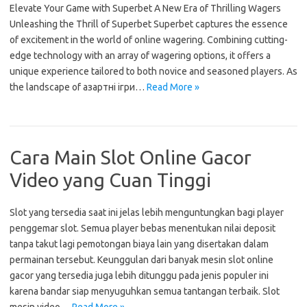
Elevate Your Game with Superbet A New Era of Thrilling Wagers
Unleashing the Thrill of Superbet Superbet captures the essence
of excitement in the world of online wagering. Combining cutting-
edge technology with an array of wagering options, it offers a
unique experience tailored to both novice and seasoned players. As
the landscape of азартні ігри…
Read More »
Cara Main Slot Online Gacor
Video yang Cuan Tinggi
Slot yang tersedia saat ini jelas lebih menguntungkan bagi player
penggemar slot. Semua player bebas menentukan nilai deposit
tanpa takut lagi pemotongan biaya lain yang disertakan dalam
permainan tersebut. Keunggulan dari banyak mesin slot online
gacor yang tersedia juga lebih ditunggu pada jenis populer ini
karena bandar siap menyuguhkan semua tantangan terbaik. Slot