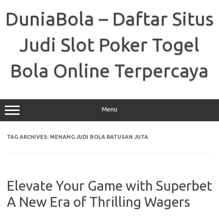
Skip
to
DuniaBola – Daftar Situs
content
Judi Slot Poker Togel
Bola Online Terpercaya
Menu
TAG ARCHIVES:
MENANG JUDI BOLA RATUSAN JUTA
Elevate Your Game with Superbet
A New Era of Thrilling Wagers