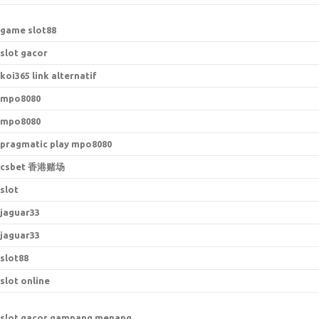
game slot88
slot gacor
koi365 link alternatif
mpo8080
mpo8080
pragmatic play mpo8080
csbet 香港赌场
slot
jaguar33
jaguar33
slot88
slot online
slot gacor gampang menang