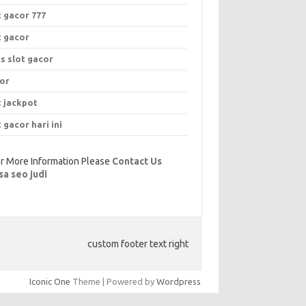
t gacor 777
t gacor
us slot gacor
or
t jackpot
t gacor hari ini
r More Information Please
Contact Us
sa seo judi
custom footer text right
Iconic One
Theme | Powered by
Wordpress