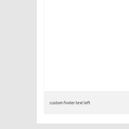
custom footer text left