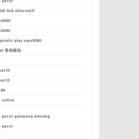
t gacor
365 link alternatif
o8080
o8080
gmatic play mpo8080
bet 香港赌场
t
uar33
uar33
t88
t online
t gacor gampang menang
t gacor
t