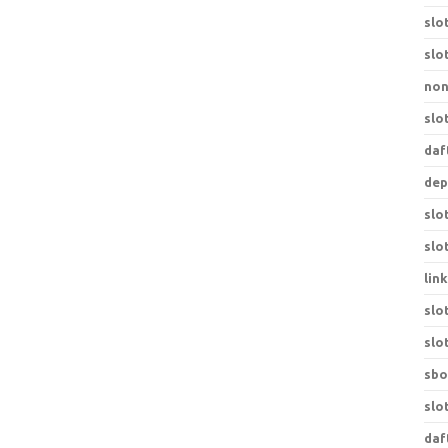
slo
slo
non
slo
daf
dep
slo
slo
link
slo
slo
sbo
slo
daf