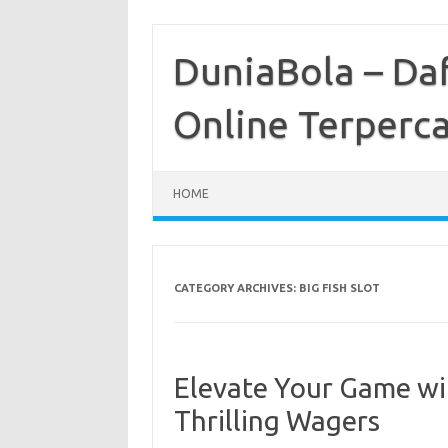
Skip
to
content
DuniaBola – Daf
Online Terperc
HOME
CATEGORY ARCHIVES:
BIG FISH SLOT
Elevate Your Game wi
Thrilling Wagers