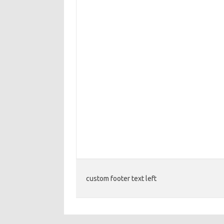
custom footer text left