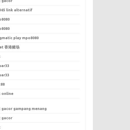
t gacor
365 link alternatif
o8080
o8080
gmatic play mpo8080
bet 香港赌场
t
uar33
uar33
t88
t online
t gacor gampang menang
t gacor
t