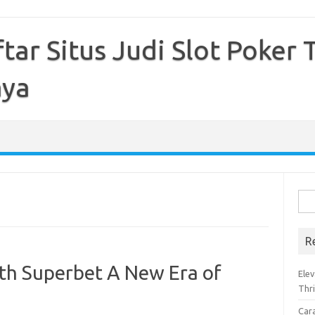
tar Situs Judi Slot Poker 
aya
Sea
for:
R
th Superbet A New Era of
Ele
Thri
Car