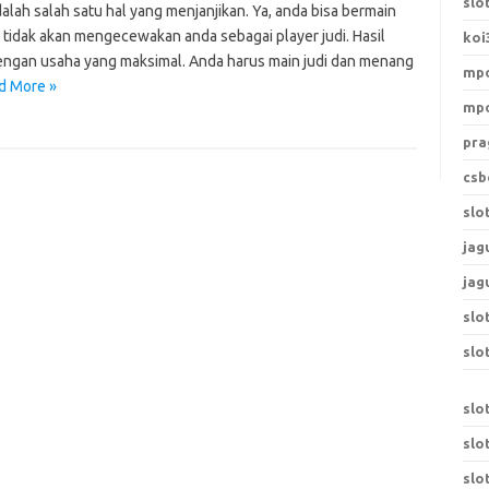
slo
alah salah satu hal yang menjanjikan. Ya, anda bisa bermain
i tidak akan mengecewakan anda sebagai player judi. Hasil
koi
h dengan usaha yang maksimal. Anda harus main judi dan menang
mp
d More »
mp
pra
cs
slo
jag
jag
slo
slo
slo
slo
slo