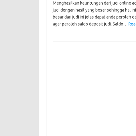
Menghasilkan keuntungan dari judi online ad
judi dengan hasil yang besar sehingga hal in
besar dari judi ini jelas dapat anda perole
agar peroleh saldo deposit judi. Saldo…
Rea