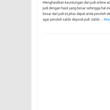
Menghasilkan keuntungan dari judi online ad
judi dengan hasil yang besar sehingga hal in
besar dari judi ini jelas dapat anda perole
agar peroleh saldo deposit judi. Saldo…
Rea