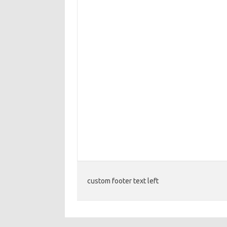
custom footer text left