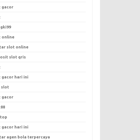
t gacor
t
gki99
t online
tar slot online
osit slot qris
t
t gacor hari ini
 slot
t gacor
t88
top
t gacor hari ini
tar agen bola terpercaya