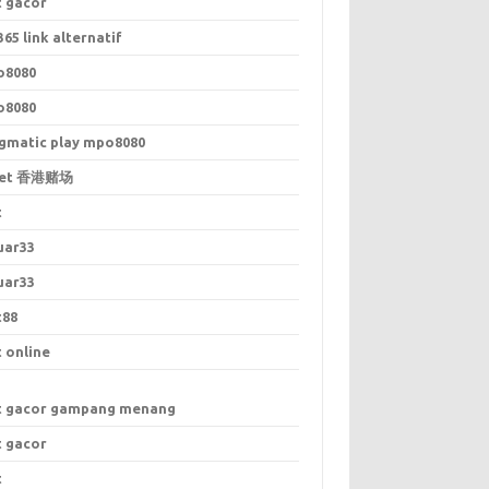
t gacor
365 link alternatif
o8080
o8080
gmatic play mpo8080
bet 香港赌场
t
uar33
uar33
t88
t online
t gacor gampang menang
t gacor
t