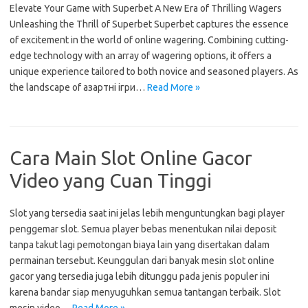
Elevate Your Game with Superbet A New Era of Thrilling Wagers
Unleashing the Thrill of Superbet Superbet captures the essence
of excitement in the world of online wagering. Combining cutting-
edge technology with an array of wagering options, it offers a
unique experience tailored to both novice and seasoned players. As
the landscape of азартні ігри…
Read More »
Cara Main Slot Online Gacor
Video yang Cuan Tinggi
Slot yang tersedia saat ini jelas lebih menguntungkan bagi player
penggemar slot. Semua player bebas menentukan nilai deposit
tanpa takut lagi pemotongan biaya lain yang disertakan dalam
permainan tersebut. Keunggulan dari banyak mesin slot online
gacor yang tersedia juga lebih ditunggu pada jenis populer ini
karena bandar siap menyuguhkan semua tantangan terbaik. Slot