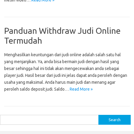
mesin video…
Read More »
Panduan Withdraw Judi Online
Termudah
Menghasilkan keuntungan dari judi online adalah salah satu hal
yang menjanjikan. Ya, anda bisa bermain judi dengan hasil yang
besar sehingga hal ini tidak akan mengecewakan anda sebagai
player judi. Hasil besar dari judi ini jelas dapat anda peroleh dengan
usaha yang maksimal. Anda harus main judi dan menang agar
peroleh saldo deposit judi. Saldo…
Read More »
S
e
a