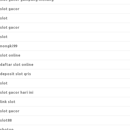
slot gacor
slot
slot gacor
slot
nongki99
slot online
daftar slot online
deposit slot qris
slot
slot gacor hari ini
link slot
slot gacor
slot88
sbotop