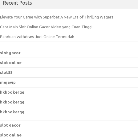
Recent Posts
r
c
Elevate Your Game with Superbet A New Era of Thrilling Wagers
h
Cara Main Slot Online Gacor Video yang Cuan Tinggi
f
o
Panduan Withdraw Judi Online Termudah
r
:
slot gacor
slot online
slot88
mejavip
hkbpokerqq
hkbpokerqq
hkbpokerqq
slot gacor
slot online