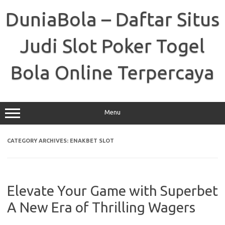
Skip
to
DuniaBola – Daftar Situs
content
Judi Slot Poker Togel
Bola Online Terpercaya
Menu
CATEGORY ARCHIVES:
ENAKBET SLOT
Elevate Your Game with Superbet
A New Era of Thrilling Wagers