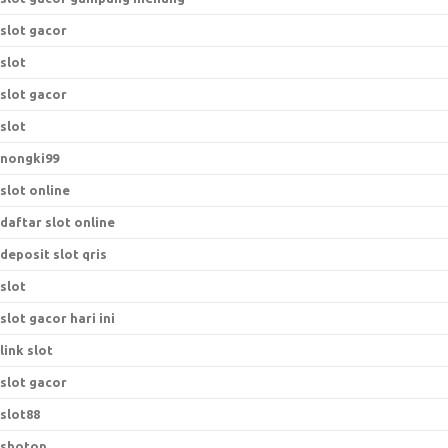
slot gacor
slot
slot gacor
slot
nongki99
slot online
daftar slot online
deposit slot qris
slot
slot gacor hari ini
link slot
slot gacor
slot88
sbotop