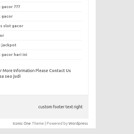
t gacor 777
t gacor
us slot gacor
or
t jackpot
t gacor hari ini
r More Information Please
Contact Us
sa seo judi
custom footer text right
Iconic One
Theme | Powered by
Wordpress