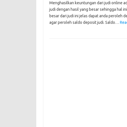
Menghasilkan keuntungan dari judi online ad
judi dengan hasil yang besar sehingga hal in
besar dari judi ini jelas dapat anda perole
agar peroleh saldo deposit judi. Saldo…
Rea