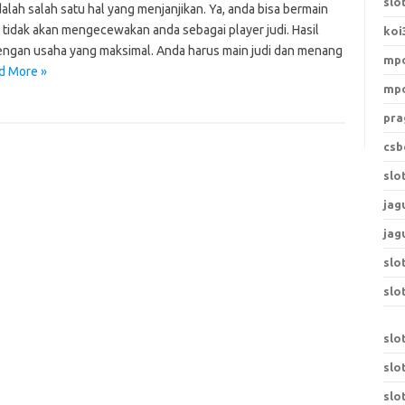
slo
alah salah satu hal yang menjanjikan. Ya, anda bisa bermain
i tidak akan mengecewakan anda sebagai player judi. Hasil
koi
h dengan usaha yang maksimal. Anda harus main judi dan menang
mp
d More »
mp
pra
cs
slo
jag
jag
slo
slo
slo
slo
slo