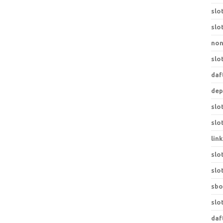
slo
slo
non
slo
daf
dep
slo
slo
link
slo
slo
sbo
slo
daf