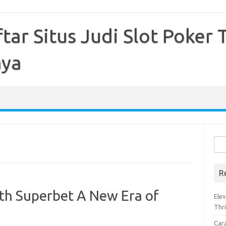
tar Situs Judi Slot Poker 
aya
Sea
for:
R
th Superbet A New Era of
Ele
Thri
Car