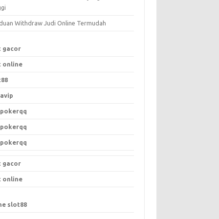
ggi
duan Withdraw Judi Online Termudah
t gacor
t online
t88
avip
bpokerqq
bpokerqq
bpokerqq
t gacor
t online
e slot88