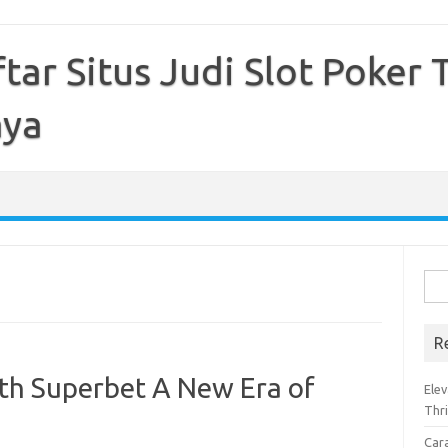
tar Situs Judi Slot Poker 
aya
Sea
for:
R
th Superbet A New Era of
Ele
Thri
Car