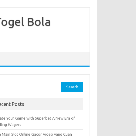
Togel Bola
rch
ecent Posts
vate Your Game with Superbet A New Era of
lling Wagers
a Main Slot Online Gacor Video yang Cuan