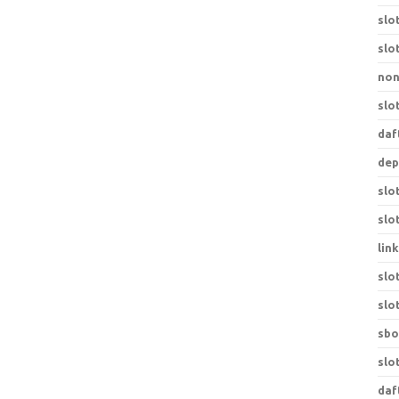
slo
slo
non
slo
daf
dep
slo
slo
link
slo
slo
sbo
slo
daf