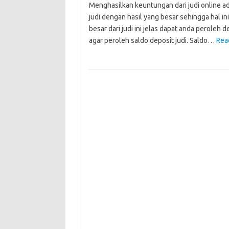
Menghasilkan keuntungan dari judi online ad
judi dengan hasil yang besar sehingga hal in
besar dari judi ini jelas dapat anda perole
agar peroleh saldo deposit judi. Saldo…
Rea