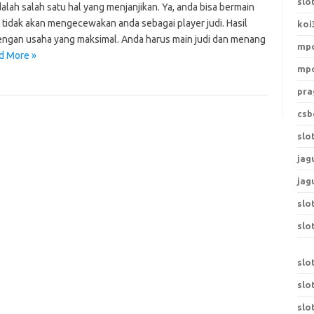
slo
alah salah satu hal yang menjanjikan. Ya, anda bisa bermain
i tidak akan mengecewakan anda sebagai player judi. Hasil
koi
h dengan usaha yang maksimal. Anda harus main judi dan menang
mp
d More »
mp
pra
cs
slo
jag
jag
slo
slo
slo
slo
slo