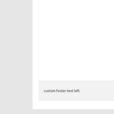
custom footer text left