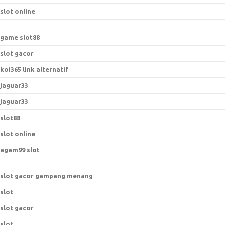
slot online
game slot88
slot gacor
koi365 link alternatif
jaguar33
jaguar33
slot88
slot online
agam99 slot
slot gacor gampang menang
slot
slot gacor
slot