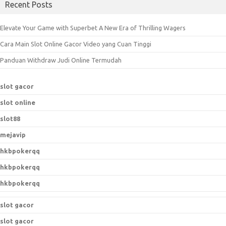
Recent Posts
r
c
Elevate Your Game with Superbet A New Era of Thrilling Wagers
h
Cara Main Slot Online Gacor Video yang Cuan Tinggi
f
o
Panduan Withdraw Judi Online Termudah
r
:
slot gacor
slot online
slot88
mejavip
hkbpokerqq
hkbpokerqq
hkbpokerqq
slot gacor
slot gacor