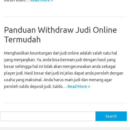
mesin video…
Read More »
Panduan Withdraw Judi Online
Termudah
Menghasilkan keuntungan dari judi online adalah salah satu hal
yang menjanjikan. Ya, anda bisa bermain judi dengan hasil yang
besar sehingga hal ini tidak akan mengecewakan anda sebagai
player judi. Hasil besar dari judi ini jelas dapat anda peroleh dengan
usaha yang maksimal. Anda harus main judi dan menang agar
peroleh saldo deposit judi. Saldo…
Read More »
S
e
a