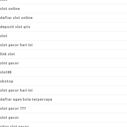
slot online
daftar slot online
deposit slot qris
slot
slot gacor hari ini
link slot
slot gacor
slot88
sbotop
slot gacor hari ini
daftar agen bola terpercaya
slot gacor 777
slot gacor
situs slot gacor