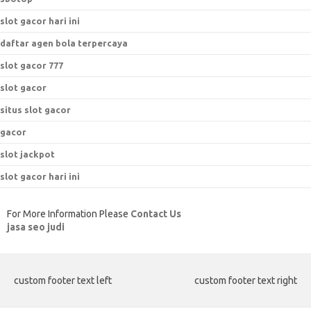
slot gacor hari ini
daftar agen bola terpercaya
slot gacor 777
slot gacor
situs slot gacor
gacor
slot jackpot
slot gacor hari ini
For More Information Please
Contact Us
jasa seo judi
custom footer text left
custom footer text right