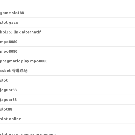
game slot88
slot gacor
koi365 link alternatif
mpo8080
mpo8080
pragmatic play mpo8080
csbet 香港赌场
slot
jaguar33
jaguar33
slot88
slot online
slot gacor gampang menang