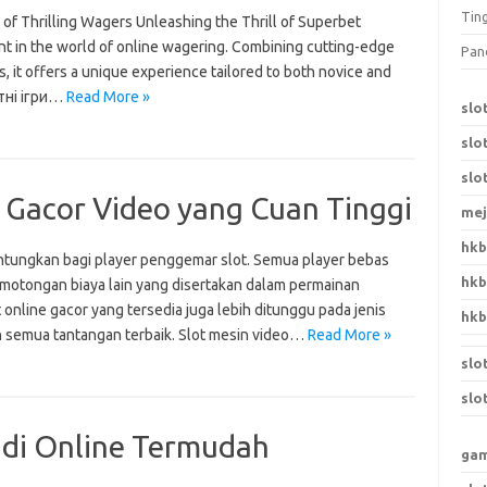
Tin
of Thrilling Wagers Unleashing the Thrill of Superbet
t in the world of online wagering. Combining cutting-edge
Pan
, it offers a unique experience tailored to both novice and
ртні ігри…
Read More »
slo
slo
slo
e Gacor Video yang Cuan Tinggi
mej
hk
guntungkan bagi player penggemar slot. Semua player bebas
hk
emotongan biaya lain yang disertakan dalam permainan
online gacor yang tersedia juga lebih ditunggu pada jenis
hk
n semua tantangan terbaik. Slot mesin video…
Read More »
slo
slo
di Online Termudah
gam