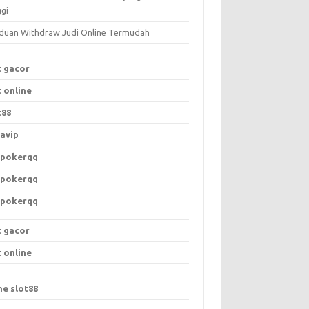
ggi
duan Withdraw Judi Online Termudah
t gacor
t online
t88
avip
bpokerqq
bpokerqq
bpokerqq
t gacor
t online
e slot88