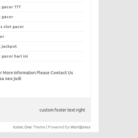
t gacor 777
t gacor
us slot gacor
or
t jackpot
t gacor hari ini
r More Information Please
Contact Us
sa seo judi
custom footer text right
Iconic One
Theme | Powered by
Wordpress