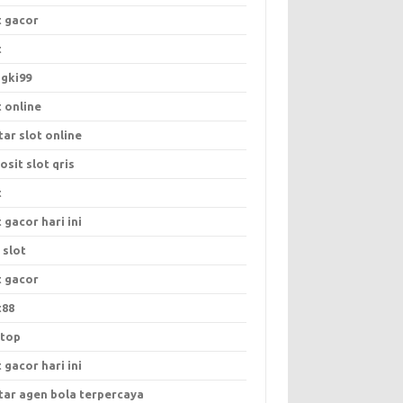
t gacor
t
gki99
t online
tar slot online
osit slot qris
t
t gacor hari ini
 slot
t gacor
t88
top
t gacor hari ini
tar agen bola terpercaya