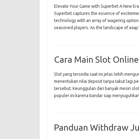
Elevate Your Game with Superbet A New Era 
Superbet captures the essence of excitemen
technology with an array of wagering options
seasoned players. As the landscape of аза
Cara Main Slot Onlin
Slot yang tersedia saat ini jelas lebih men
menentukan nilai deposit tanpa takut lagi p
tersebut. Keunggulan dari banyak mesin slot 
populer ini karena bandar siap menyuguhka
Panduan Withdraw Ju