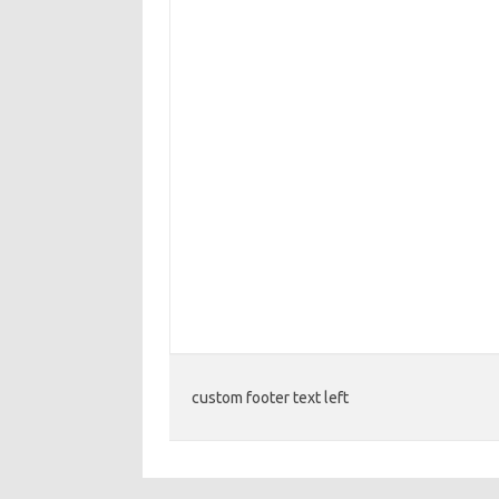
custom footer text left