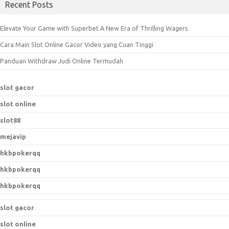
Recent Posts
r
c
Elevate Your Game with Superbet A New Era of Thrilling Wagers
h
Cara Main Slot Online Gacor Video yang Cuan Tinggi
f
o
Panduan Withdraw Judi Online Termudah
r
:
slot gacor
slot online
slot88
mejavip
hkbpokerqq
hkbpokerqq
hkbpokerqq
slot gacor
slot online