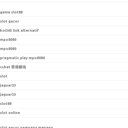
game slot88
slot gacor
koi365 link alternatif
mpo8080
mpo8080
pragmatic play mpo8080
csbet 香港赌场
slot
jaguar33
jaguar33
slot88
slot online
slot gacor gampang menang