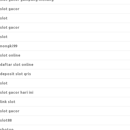
slot gacor
slot
slot gacor
slot
nongki99
slot online
daftar slot online
deposit slot qris
slot
slot gacor hari ini
link slot
slot gacor
slot88
sbotop