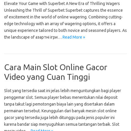
Elevate Your Game with Superbet A New Era of Thrilling Wagers
Unleashing the Thrill of Superbet Superbet captures the essence
of excitement in the world of online wagering. Combining cutting-
edge technology with an array of wagering options, it offers a
unique experience tailored to both novice and seasoned players. As
the landscape of азартні ігри…
Read More »
Cara Main Slot Online Gacor
Video yang Cuan Tinggi
Slot yang tersedia saat ini jelas lebih menguntungkan bagi player
penggemar slot. Semua player bebas menentukan nilai deposit
tanpa takut lagi pemotongan biaya lain yang disertakan dalam
permainan tersebut. Keunggulan dari banyak mesin slot online
gacor yang tersedia juga lebih ditunggu pada jenis populer ini
karena bandar siap menyuguhkan semua tantangan terbaik. Slot