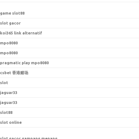
game slot88
slot gacor
koi365 link alternatif
mpo8080
mpo8080
pragmatic play mpo8080
csbet 香港赌场
slot
jaguar33
jaguar33
slot88
slot online
slot gacor gampang menang