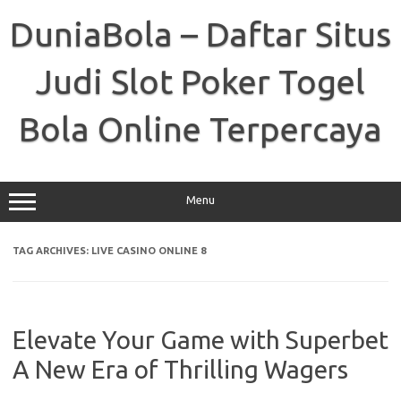
Skip
to
DuniaBola – Daftar Situs
content
Judi Slot Poker Togel
Bola Online Terpercaya
Menu
TAG ARCHIVES:
LIVE CASINO ONLINE 8
Elevate Your Game with Superbet
A New Era of Thrilling Wagers