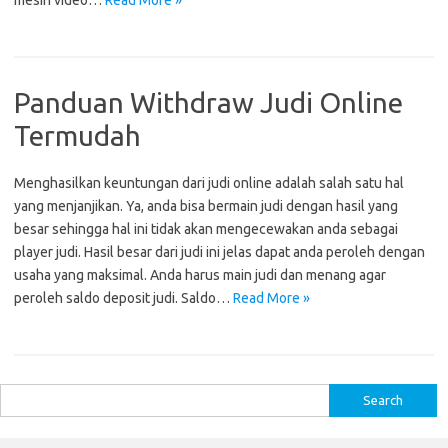
mesin video…
Read More »
Panduan Withdraw Judi Online
Termudah
Menghasilkan keuntungan dari judi online adalah salah satu hal
yang menjanjikan. Ya, anda bisa bermain judi dengan hasil yang
besar sehingga hal ini tidak akan mengecewakan anda sebagai
player judi. Hasil besar dari judi ini jelas dapat anda peroleh dengan
usaha yang maksimal. Anda harus main judi dan menang agar
peroleh saldo deposit judi. Saldo…
Read More »
S
e
a