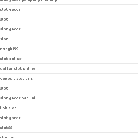
slot gacor
slot
slot gacor
slot
nongki99
slot online
daftar slot online
deposit slot qris
slot
slot gacor hari ini
link slot
slot gacor
slot88
sbotop