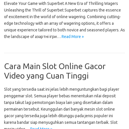
Elevate Your Game with Superbet A New Era of Thrilling Wagers
Unleashing the Thrill of Superbet Superbet captures the essence
of excitement in the world of online wagering. Combining cutting-
edge technology with an array of wagering options, it offers a
unique experience tailored to both novice and seasoned players. As
the landscape of азартні ігри…
Read More »
Cara Main Slot Online Gacor
Video yang Cuan Tinggi
Slot yang tersedia saat ini jelas lebih menguntungkan bagi player
penggemar slot. Semua player bebas menentukan nilai deposit
tanpa takut lagi pemotongan biaya lain yang disertakan dalam
permainan tersebut. Keunggulan dari banyak mesin slot online
gacor yang tersedia juga lebih ditunggu pada jenis populer ini
karena bandar siap menyuguhkan semua tantangan terbaik. Slot