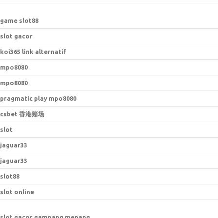
game slot88
slot gacor
koi365 link alternatif
mpo8080
mpo8080
pragmatic play mpo8080
csbet 香港赌场
slot
jaguar33
jaguar33
slot88
slot online
slot gacor gampang menang