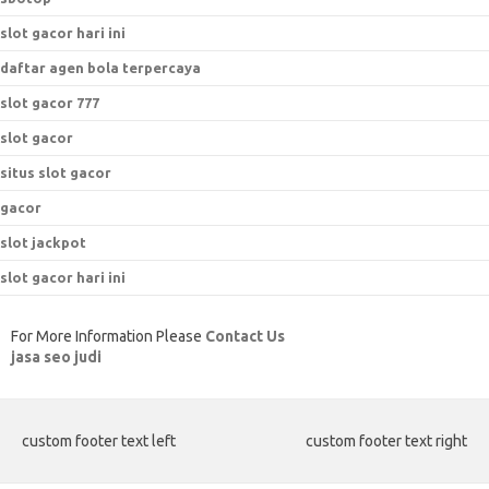
slot gacor hari ini
daftar agen bola terpercaya
slot gacor 777
slot gacor
situs slot gacor
gacor
slot jackpot
slot gacor hari ini
For More Information Please
Contact Us
jasa seo judi
custom footer text left
custom footer text right