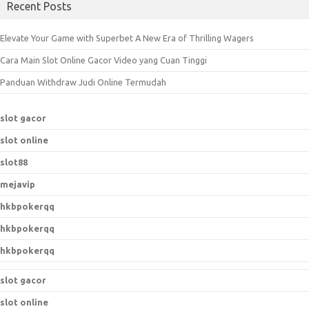
Recent Posts
r
c
Elevate Your Game with Superbet A New Era of Thrilling Wagers
h
Cara Main Slot Online Gacor Video yang Cuan Tinggi
f
o
Panduan Withdraw Judi Online Termudah
r
:
slot gacor
slot online
slot88
mejavip
hkbpokerqq
hkbpokerqq
hkbpokerqq
slot gacor
slot online