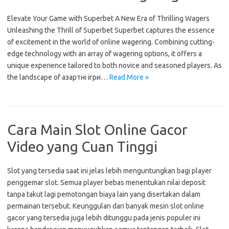
Elevate Your Game with Superbet A New Era of Thrilling Wagers
Unleashing the Thrill of Superbet Superbet captures the essence
of excitement in the world of online wagering. Combining cutting-
edge technology with an array of wagering options, it offers a
unique experience tailored to both novice and seasoned players. As
the landscape of азартні ігри…
Read More »
Cara Main Slot Online Gacor
Video yang Cuan Tinggi
Slot yang tersedia saat ini jelas lebih menguntungkan bagi player
penggemar slot. Semua player bebas menentukan nilai deposit
tanpa takut lagi pemotongan biaya lain yang disertakan dalam
permainan tersebut. Keunggulan dari banyak mesin slot online
gacor yang tersedia juga lebih ditunggu pada jenis populer ini