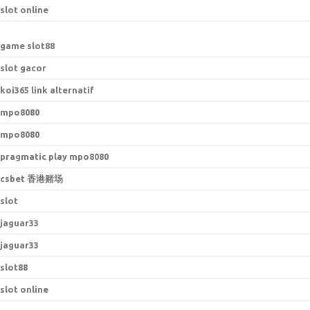
slot online
game slot88
slot gacor
koi365 link alternatif
mpo8080
mpo8080
pragmatic play mpo8080
csbet 香港赌场
slot
jaguar33
jaguar33
slot88
slot online