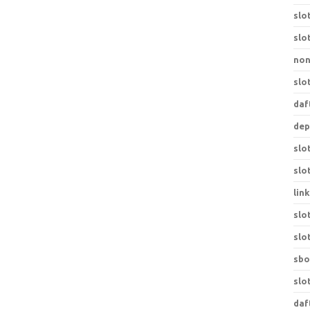
slo
slo
non
slo
daf
dep
slo
slo
link
slo
slo
sbo
slo
daf