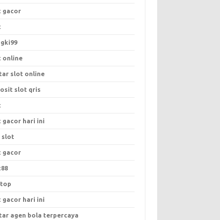
t gacor
t
gki99
t online
tar slot online
osit slot qris
t
t gacor hari ini
 slot
t gacor
t88
top
t gacor hari ini
tar agen bola terpercaya