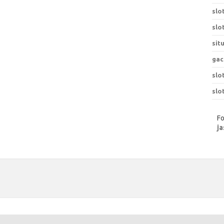
slo
slo
sit
gac
slo
slo
Fo
ja