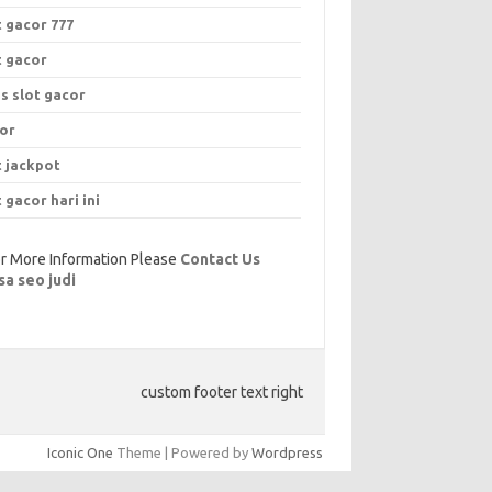
t gacor 777
t gacor
us slot gacor
or
t jackpot
t gacor hari ini
r More Information Please
Contact Us
sa seo judi
custom footer text right
Iconic One
Theme | Powered by
Wordpress