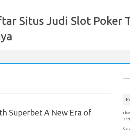
tar Situs Judi Slot Poker 
aya
Sea
for:
R
th Superbet A New Era of
Ele
Thri
Car