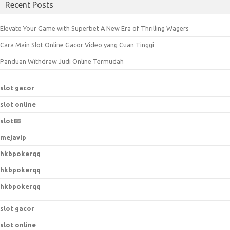
Recent Posts
r
c
Elevate Your Game with Superbet A New Era of Thrilling Wagers
h
Cara Main Slot Online Gacor Video yang Cuan Tinggi
f
o
Panduan Withdraw Judi Online Termudah
r
:
slot gacor
slot online
slot88
mejavip
hkbpokerqq
hkbpokerqq
hkbpokerqq
slot gacor
slot online