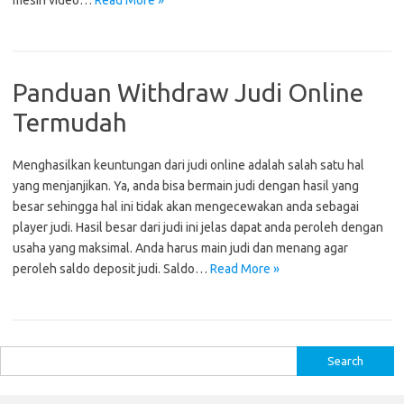
mesin video…
Read More »
Panduan Withdraw Judi Online
Termudah
Menghasilkan keuntungan dari judi online adalah salah satu hal
yang menjanjikan. Ya, anda bisa bermain judi dengan hasil yang
besar sehingga hal ini tidak akan mengecewakan anda sebagai
player judi. Hasil besar dari judi ini jelas dapat anda peroleh dengan
usaha yang maksimal. Anda harus main judi dan menang agar
peroleh saldo deposit judi. Saldo…
Read More »
S
e
a