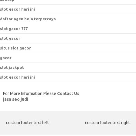
slot gacor hari ini
daftar agen bola terpercaya
slot gacor 777
slot gacor
situs slot gacor
gacor
slot jackpot
slot gacor hari ini
For More Information Please
Contact Us
jasa seo judi
custom footer text left
custom footer text right