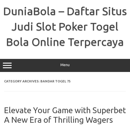
Skip
to
DuniaBola – Daftar Situs
content
Judi Slot Poker Togel
Bola Online Terpercaya
Menu
CATEGORY ARCHIVES:
BANDAR TOGEL 75
Elevate Your Game with Superbet
A New Era of Thrilling Wagers