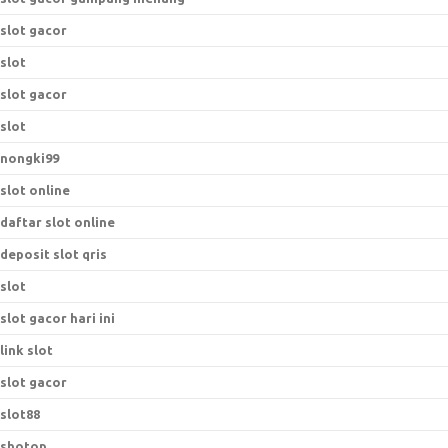
slot gacor
slot
slot gacor
slot
nongki99
slot online
daftar slot online
deposit slot qris
slot
slot gacor hari ini
link slot
slot gacor
slot88
sbotop