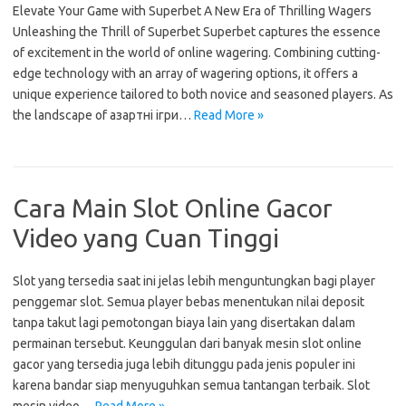
Elevate Your Game with Superbet A New Era of Thrilling Wagers
Unleashing the Thrill of Superbet Superbet captures the essence
of excitement in the world of online wagering. Combining cutting-
edge technology with an array of wagering options, it offers a
unique experience tailored to both novice and seasoned players. As
the landscape of азартні ігри…
Read More »
Cara Main Slot Online Gacor
Video yang Cuan Tinggi
Slot yang tersedia saat ini jelas lebih menguntungkan bagi player
penggemar slot. Semua player bebas menentukan nilai deposit
tanpa takut lagi pemotongan biaya lain yang disertakan dalam
permainan tersebut. Keunggulan dari banyak mesin slot online
gacor yang tersedia juga lebih ditunggu pada jenis populer ini
karena bandar siap menyuguhkan semua tantangan terbaik. Slot