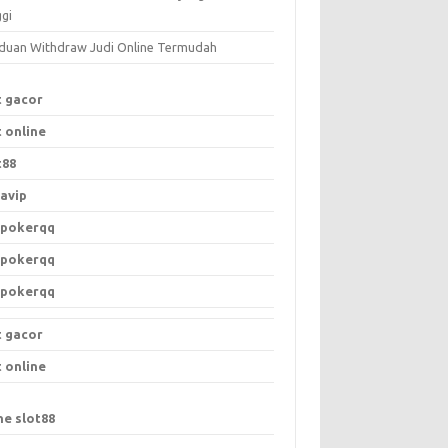
ggi
duan Withdraw Judi Online Termudah
t gacor
t online
t88
avip
bpokerqq
bpokerqq
bpokerqq
t gacor
t online
e slot88