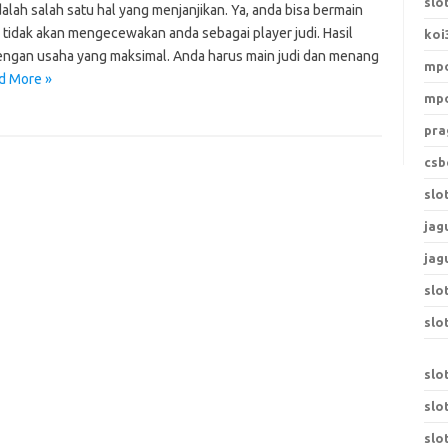
slo
alah salah satu hal yang menjanjikan. Ya, anda bisa bermain
i tidak akan mengecewakan anda sebagai player judi. Hasil
koi
h dengan usaha yang maksimal. Anda harus main judi dan menang
mp
d More »
mp
pra
cs
slo
jag
jag
slo
slo
slo
slo
slo