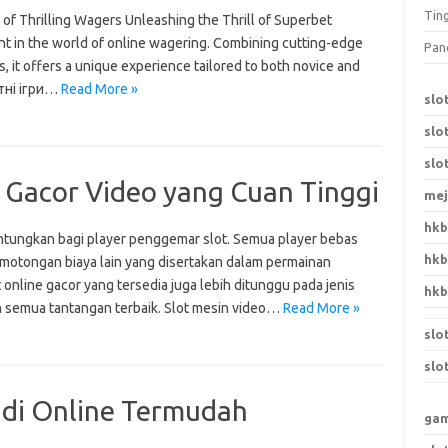
Tin
of Thrilling Wagers Unleashing the Thrill of Superbet
t in the world of online wagering. Combining cutting-edge
Pan
, it offers a unique experience tailored to both novice and
ртні ігри…
Read More »
slo
slo
slo
e Gacor Video yang Cuan Tinggi
mej
hk
guntungkan bagi player penggemar slot. Semua player bebas
hk
emotongan biaya lain yang disertakan dalam permainan
online gacor yang tersedia juga lebih ditunggu pada jenis
hk
n semua tantangan terbaik. Slot mesin video…
Read More »
slo
slo
di Online Termudah
gam