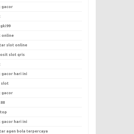
t gacor
t
gki99
t online
tar slot online
osit slot qris
t
t gacor hari ini
 slot
t gacor
t88
top
t gacor hari ini
tar agen bola terpercaya