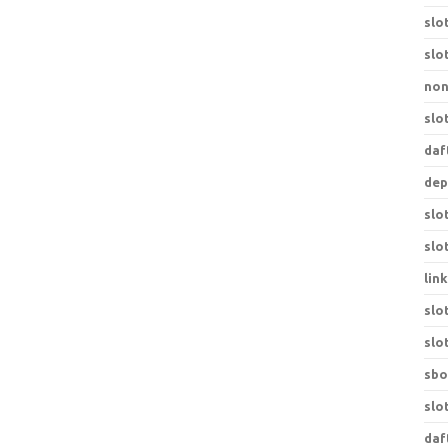
slo
slo
non
slo
daf
dep
slo
slo
link
slo
slo
sbo
slo
daf