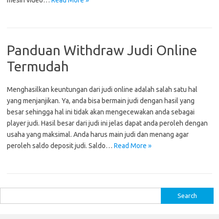
mesin video…
Read More »
Panduan Withdraw Judi Online
Termudah
Menghasilkan keuntungan dari judi online adalah salah satu hal
yang menjanjikan. Ya, anda bisa bermain judi dengan hasil yang
besar sehingga hal ini tidak akan mengecewakan anda sebagai
player judi. Hasil besar dari judi ini jelas dapat anda peroleh dengan
usaha yang maksimal. Anda harus main judi dan menang agar
peroleh saldo deposit judi. Saldo…
Read More »
S
e
a