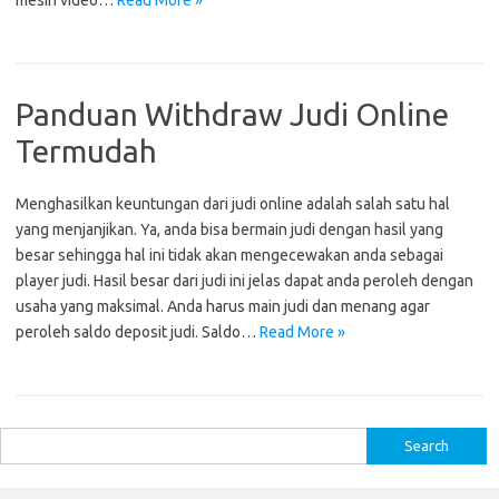
mesin video…
Read More »
Panduan Withdraw Judi Online
Termudah
Menghasilkan keuntungan dari judi online adalah salah satu hal
yang menjanjikan. Ya, anda bisa bermain judi dengan hasil yang
besar sehingga hal ini tidak akan mengecewakan anda sebagai
player judi. Hasil besar dari judi ini jelas dapat anda peroleh dengan
usaha yang maksimal. Anda harus main judi dan menang agar
peroleh saldo deposit judi. Saldo…
Read More »
S
e
a