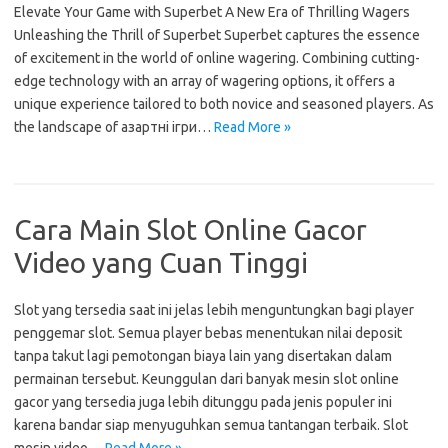
Elevate Your Game with Superbet A New Era of Thrilling Wagers
Unleashing the Thrill of Superbet Superbet captures the essence
of excitement in the world of online wagering. Combining cutting-
edge technology with an array of wagering options, it offers a
unique experience tailored to both novice and seasoned players. As
the landscape of азартні ігри…
Read More »
Cara Main Slot Online Gacor
Video yang Cuan Tinggi
Slot yang tersedia saat ini jelas lebih menguntungkan bagi player
penggemar slot. Semua player bebas menentukan nilai deposit
tanpa takut lagi pemotongan biaya lain yang disertakan dalam
permainan tersebut. Keunggulan dari banyak mesin slot online
gacor yang tersedia juga lebih ditunggu pada jenis populer ini
karena bandar siap menyuguhkan semua tantangan terbaik. Slot