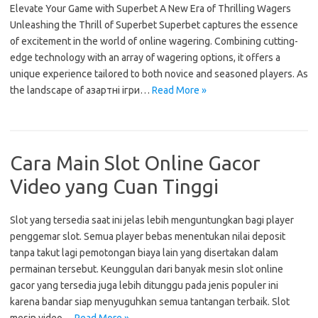
Elevate Your Game with Superbet A New Era of Thrilling Wagers
Unleashing the Thrill of Superbet Superbet captures the essence
of excitement in the world of online wagering. Combining cutting-
edge technology with an array of wagering options, it offers a
unique experience tailored to both novice and seasoned players. As
the landscape of азартні ігри…
Read More »
Cara Main Slot Online Gacor
Video yang Cuan Tinggi
Slot yang tersedia saat ini jelas lebih menguntungkan bagi player
penggemar slot. Semua player bebas menentukan nilai deposit
tanpa takut lagi pemotongan biaya lain yang disertakan dalam
permainan tersebut. Keunggulan dari banyak mesin slot online
gacor yang tersedia juga lebih ditunggu pada jenis populer ini
karena bandar siap menyuguhkan semua tantangan terbaik. Slot