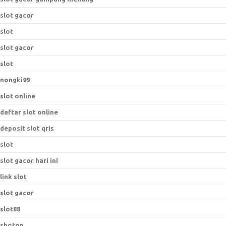
slot gacor
slot
slot gacor
slot
nongki99
slot online
daftar slot online
deposit slot qris
slot
slot gacor hari ini
link slot
slot gacor
slot88
sbotop