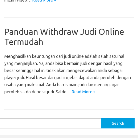
mesin video…
Read More »
Panduan Withdraw Judi Online
Termudah
Menghasilkan keuntungan dari judi online adalah salah satu hal
yang menjanjikan. Ya, anda bisa bermain judi dengan hasil yang
besar sehingga hal ini tidak akan mengecewakan anda sebagai
player judi. Hasil besar dari judi ini jelas dapat anda peroleh dengan
usaha yang maksimal. Anda harus main judi dan menang agar
peroleh saldo deposit judi. Saldo…
Read More »
S
e
a