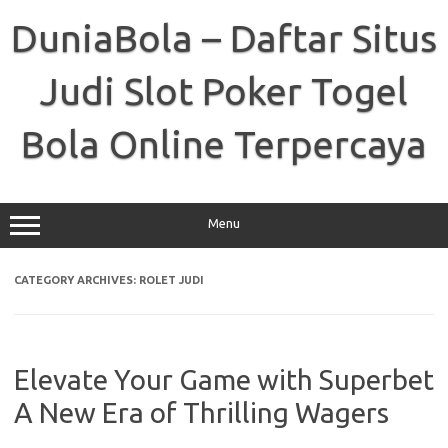
Skip
to
DuniaBola – Daftar Situs
content
Judi Slot Poker Togel
Bola Online Terpercaya
Menu
CATEGORY ARCHIVES:
ROLET JUDI
Elevate Your Game with Superbet
A New Era of Thrilling Wagers