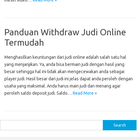
mesin video…
Read More »
Panduan Withdraw Judi Online
Termudah
Menghasilkan keuntungan dari judi online adalah salah satu hal
yang menjanjikan. Ya, anda bisa bermain judi dengan hasil yang
besar sehingga hal ini tidak akan mengecewakan anda sebagai
player judi. Hasil besar dari judi ini jelas dapat anda peroleh dengan
usaha yang maksimal. Anda harus main judi dan menang agar
peroleh saldo deposit judi. Saldo…
Read More »
S
e
a