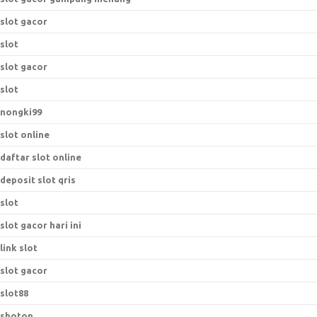
slot gacor
slot
slot gacor
slot
nongki99
slot online
daftar slot online
deposit slot qris
slot
slot gacor hari ini
link slot
slot gacor
slot88
sbotop