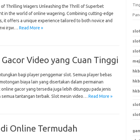
Tin
of Thrilling Wagers Unleashing the Thrill of Superbet
t in the world of online wagering. Combining cutting-edge
Pan
, it offers a unique experience tailored to both novice and
ртні ігри…
Read More »
slo
slo
slo
e Gacor Video yang Cuan Tinggi
mej
hk
guntungkan bagi player penggemar slot. Semua player bebas
hk
emotongan biaya lain yang disertakan dalam permainan
online gacor yang tersedia juga lebih ditunggu pada jenis
hk
n semua tantangan terbaik. Slot mesin video…
Read More »
slo
slo
di Online Termudah
gam