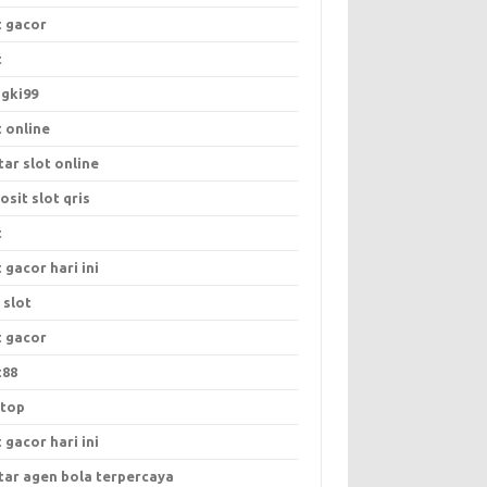
t gacor
t
gki99
t online
tar slot online
osit slot qris
t
t gacor hari ini
 slot
t gacor
t88
top
t gacor hari ini
tar agen bola terpercaya