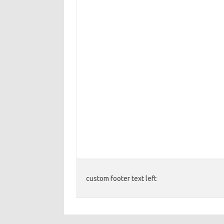
custom footer text left