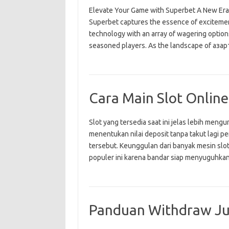
Elevate Your Game with Superbet A New Era 
Superbet captures the essence of excitemen
technology with an array of wagering options
seasoned players. As the landscape of аза
Cara Main Slot Onlin
Slot yang tersedia saat ini jelas lebih men
menentukan nilai deposit tanpa takut lagi p
tersebut. Keunggulan dari banyak mesin slot 
populer ini karena bandar siap menyuguhka
Panduan Withdraw Ju