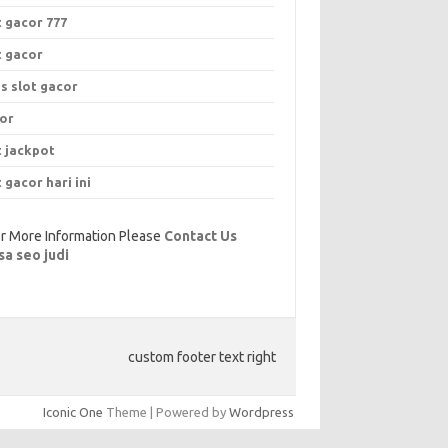
t gacor 777
t gacor
us slot gacor
or
t jackpot
t gacor hari ini
r More Information Please
Contact Us
sa seo judi
custom footer text right
Iconic One
Theme | Powered by
Wordpress