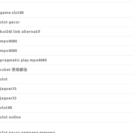
game slot88
slot gacor
koi365 link alternatif
mpo8080
mpo8080
pragmatic play mpo8080
csbet 香港赌场
slot
jaguar33
jaguar33
slot88
slot online
slot gacor gampang menang